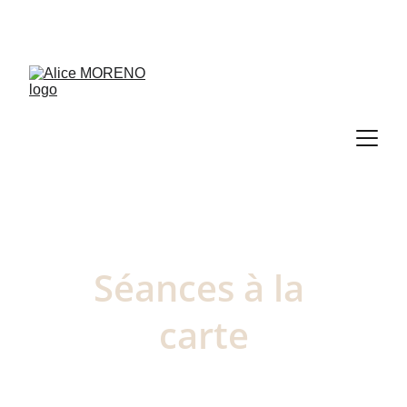
RDV découverte de 30 min offert → 
PRENDRE RDV
Séances à la 
carte