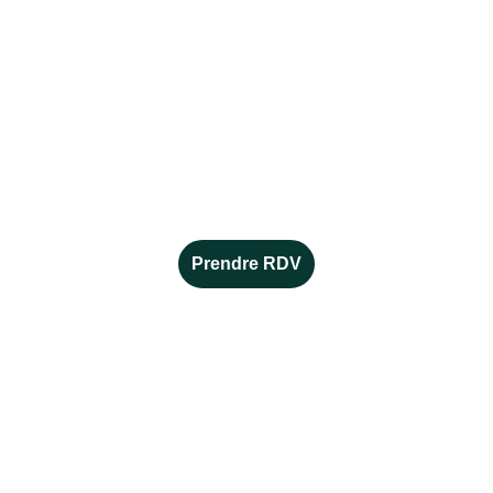
Alice MORENO
conseillère en orientation et 
en reconversion indépendante 
alicemoreno.orientation@gmail.com
06 16 23 45 34
Prendre RDV
EN SAVOIR +
Mentions légales 
Politiques de confidentialité 
© 2026. All rights reserved.