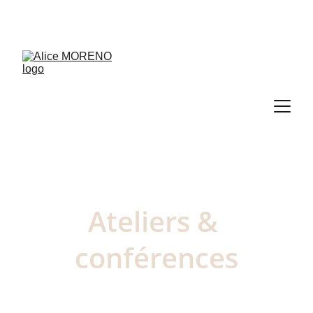
RDV découverte de 30 min offert → 
PRENDRE RDV
Ateliers & 
conférences